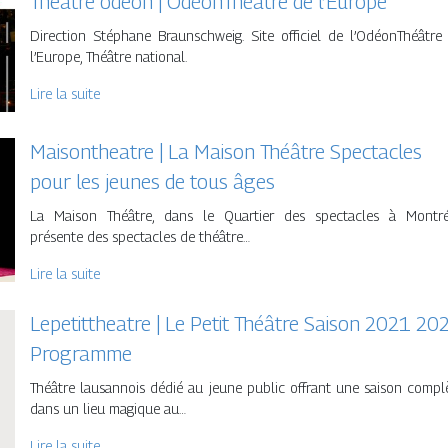
Theatre odeon | OdéonThéâtre de l’Europe
Direction Stéphane Braunschweig. Site officiel de l’OdéonThéâtre
l’Europe, Théâtre national.
Lire la suite
Mai­sontheat­re | La Maison Théâtre Spectacles
pour les jeunes de tous âges
La Maison Théâtre, dans le Quartier des spectacles à Montré
présente des spectacles de théâtre…
Lire la suite
Lepe­tittheat­re | Le Petit Théâtre Saison 2021 20
Programme
Théâtre lausannois dédié au jeune public offrant une saison compl
dans un lieu magique au…
Lire la suite