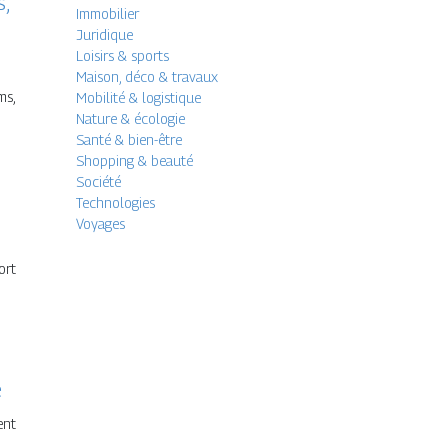
s,
Immobilier
Juridique
Loisirs & sports
Maison, déco & travaux
ms,
Mobilité & logistique
Nature & écologie
Santé & bien-être
Shopping & beauté
Société
Technologies
Voyages
ort
e
ent