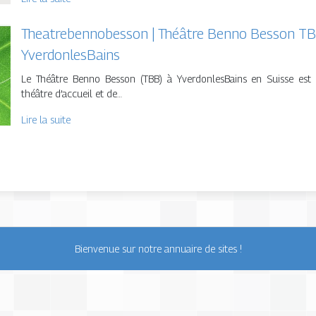
Theat­rebenno­bes­son | Théâtre Benno Besson T
YverdonlesBains
Le Théâtre Benno Besson (TBB) à YverdonlesBains en Suisse est
théâtre d’accueil et de…
Lire la suite
Bienvenue sur notre annuaire de sites !