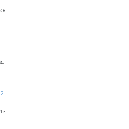
 de
al,
22
ète