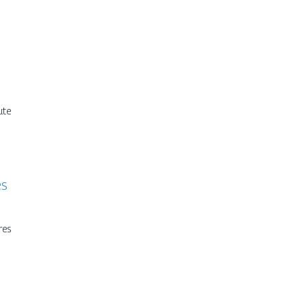
ute
es
res