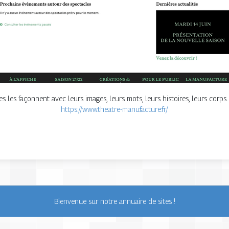
es les façonnent avec leurs images, leurs mots, leurs histoires, leurs corp
https://www.theatre-manufacture.fr/
Bienvenue sur notre annuaire de sites !