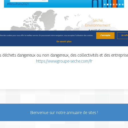
es déchets dangereux ou non dangereux, des collectivités et des entreprise
https://www.groupe-seche.com/fr
Bienvenue sur notre annuaire de sites !