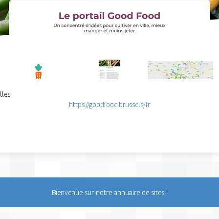
lles
https://goodfood.brussels/fr
Bienvenue sur notre annuaire de sites !