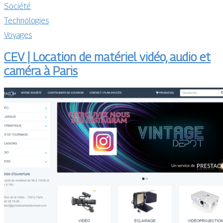
Société
Technologies
Voyages
CEV | Location de matériel vidéo, audio et
caméra à Paris